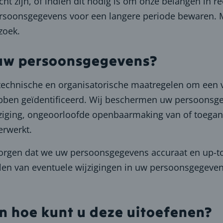
icht zijn, of indien dit nodig is om onze belangen in r
 persoonsgegevens voor een langere periode bewaren. 
zoek.
 uw persoonsgegevens?
technische en organisatorische maatregelen om een v
 hebben geïdentificeerd. Wij beschermen uw persoonsg
wijziging, ongeoorloofde openbaarmaking van of toeg
erwerkt.
 zorgen dat we uw persoonsgegevens accuraat en up-t
llen van eventuele wijzigingen in uw persoonsgegeven
en hoe kunt u deze uitoefenen?