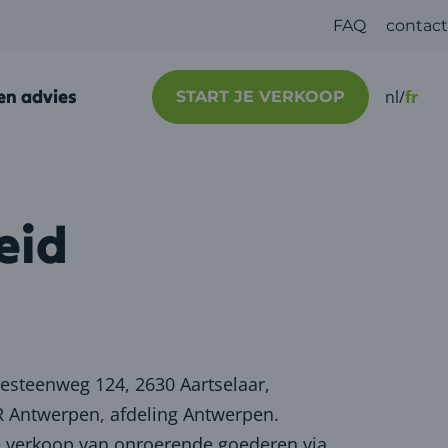
FAQ
contact
 en advies
nl
/
fr
START JE VERKOOP
eid
sesteenweg 124, 2630 Aartselaar,
 Antwerpen, afdeling Antwerpen.
 de verkoop van onroerende goederen via