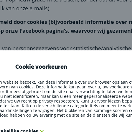
elk van onze e-mails)
eld door cookies (bijvoorbeeld informatie over na
op onze Facebook pagina’s, waarvoor wij gezamen
 van persoonsgegevens voor statistische/analytische 
website, en om te begrijpen hoe mensen gebruik mak
Cookie voorkeuren
 website bezoekt, kan deze informatie over uw browser opslaan o
 toestemming (bijv. verkregen via cookie banner)
 vorm van cookies. Deze informatie kan gaan over u, uw voorkeuren
ordt meestal gebruikt om de site naar verwachting te laten werke
akelijke cookies: rechtmatige belangen om een functi
l u niet identificeren, maar kan u een meer gepersonaliseerde web
at we uw recht op privacy respecteren, kunt u ervoor kiezen bepa
oe te staan. Klik op de verschillende categorietitels om meer te we
aardinstellingen te wijzigen. Het blokkeren van sommige soorten c
is en andere informatie optioneel, zal dit duidelijk 
vloed hebben op uw ervaring met de site en de diensten die wij k
 niet deze informatie te bezorgen.
zakelijke cookies