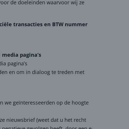
voor de doeleinden waarvoor wij ze
nanciële transacties en BTW nummer
l media pagina’s
ia pagina’s
den en om in dialoog te treden met
rin we geïnteresseerden op de hoogte
ze nieuwsbrief (weet dat u het recht
 negatieve gevolgen heeft, door een e-