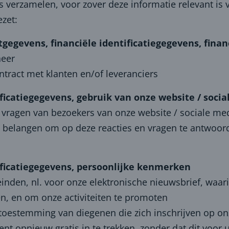
 verzamelen, voor zover deze informatie relevant is 
zet:
ctgegevens, financiële identificatiegegevens, fi
heer
ntract met klanten en/of leveranciers
ficatiegegevens, gebruik van onze website / socia
 vragen van bezoekers van onze website / sociale med
e belangen om op deze reacties en vragen te antwoor
ificatiegegevens, persoonlijke kenmerken
inden, nl. voor onze elektronische nieuwsbrief, waa
n, en om onze activiteiten te promoten
e toestemming van diegenen die zich inschrijven op on
opnieuw gratis in te trekken, zonder dat dit voor u