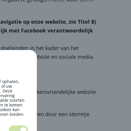
vigatie op onze website, zie Titel 8)
lijk met Facebook verantwoordelijk
doeleinden in het kader van het
en van onze website en sociale media
f ophalen,
 of uw
n. Deze
onele en bezoekersvriendelijke website
ervaring
alde soorten
ten te komen
ookies kan
worden aangegeven door een sterretje
unnen bieden.