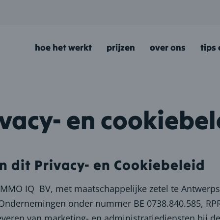
hoe het werkt
prijzen
over ons
tips
ivacy- en cookiebel
n dit Privacy- en Cookiebeleid
n IMMO IQ BV, met maatschappelijke zetel te Antwerp
n Ondernemingen onder nummer BE 0738.840.585, RPR
t leveren van marketing- en administratiediensten bij